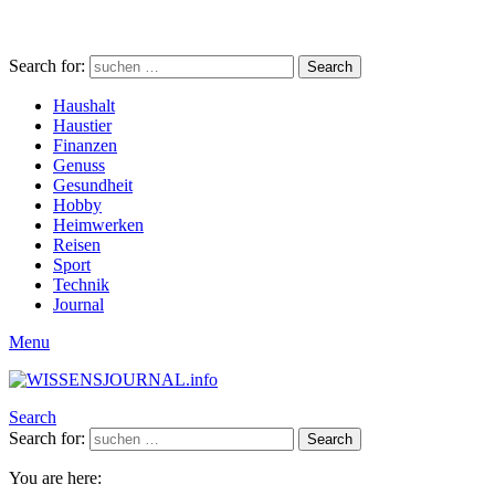
Search for:
Search
Haushalt
Haustier
Finanzen
Genuss
Gesundheit
Hobby
Heimwerken
Reisen
Sport
Technik
Journal
Menu
Search
Search for:
Search
You are here: