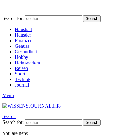
Search for:
Search
Haushalt
Haustier
Finanzen
Genuss
Gesundheit
Hobby
Heimwerken
Reisen
Sport
Technik
Journal
Menu
Search
Search for:
Search
You are here: