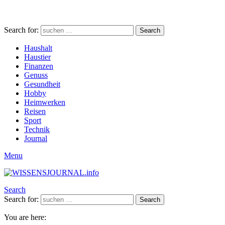
Search for:
Search
Haushalt
Haustier
Finanzen
Genuss
Gesundheit
Hobby
Heimwerken
Reisen
Sport
Technik
Journal
Menu
Search
Search for:
Search
You are here: