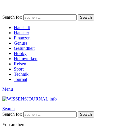
Search for:
Search
Haushalt
Haustier
Finanzen
Genuss
Gesundheit
Hobby
Heimwerken
Reisen
Sport
Technik
Journal
Menu
Search
Search for:
Search
You are here: