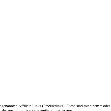
sogenannten Affiliate Links (Produktlinks). Diese sind mit einem * od
er uns hilft, diese Seite weiter zu verbessern.