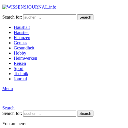
Search for:
Search
Haushalt
Haustier
Finanzen
Genuss
Gesundheit
Hobby
Heimwerken
Reisen
Sport
Technik
Journal
Menu
Search
Search for:
Search
You are here: