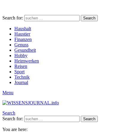
Search for:
Search
Haushalt
Haustier
Finanzen
Genuss
Gesundheit
Hobby
Heimwerken
Reisen
Sport
Technik
Journal
Menu
Search
Search for:
Search
You are here: