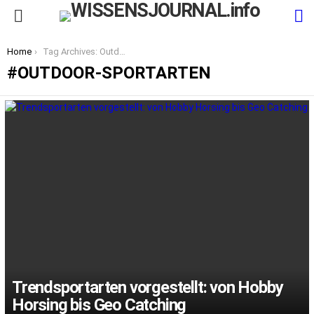
S
Menu
You are here:
Home
Tag Archives: Outdoor-Sportarten
OUTDOOR-SPORTARTEN
LATEST
STORIES
Trendsportarten vorgestellt: von Hobby
Horsing bis Geo Catching