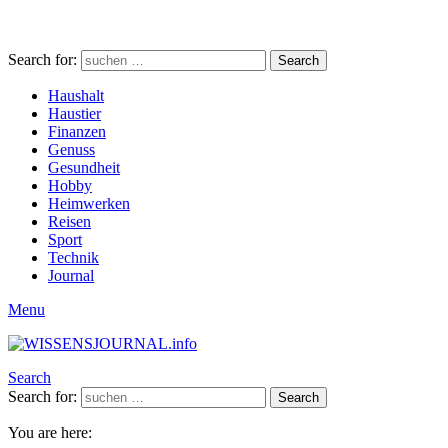
Search for:
Search
Haushalt
Haustier
Finanzen
Genuss
Gesundheit
Hobby
Heimwerken
Reisen
Sport
Technik
Journal
Menu
Search
Search for:
Search
You are here: