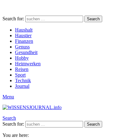
Search for:
Search
Haushalt
Haustier
Finanzen
Genuss
Gesundheit
Hobby
Heimwerken
Reisen
Sport
Technik
Journal
Menu
Search
Search for:
Search
You are here: