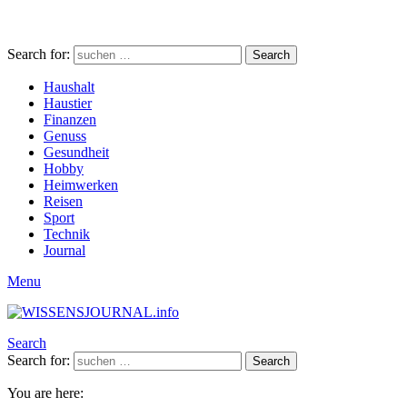
Search for:
Search
Haushalt
Haustier
Finanzen
Genuss
Gesundheit
Hobby
Heimwerken
Reisen
Sport
Technik
Journal
Menu
Search
Search for:
Search
You are here: