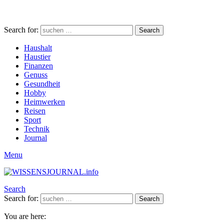
Search for:
Search
Haushalt
Haustier
Finanzen
Genuss
Gesundheit
Hobby
Heimwerken
Reisen
Sport
Technik
Journal
Menu
Search
Search for:
Search
You are here: