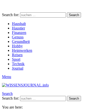
Search for:
Search
Haushalt
Haustier
Finanzen
Genuss
Gesundheit
Hobby
Heimwerken
Reisen
Sport
Technik
Journal
Menu
Search
Search for:
Search
You are here: