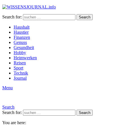
Search for:
Search
Haushalt
Haustier
Finanzen
Genuss
Gesundheit
Hobby
Heimwerken
Reisen
Sport
Technik
Journal
Menu
Search
Search for:
Search
You are here: