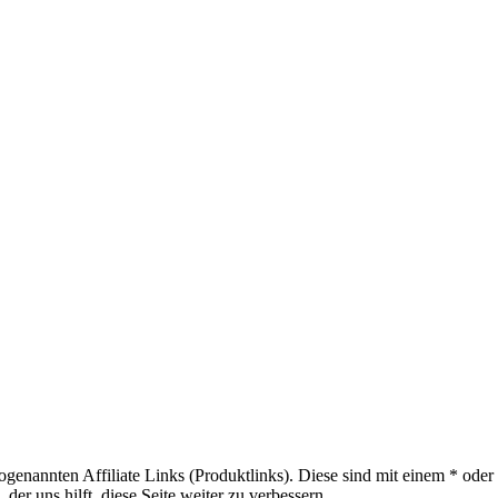
sogenannten Affiliate Links (Produktlinks). Diese sind mit einem * od
er uns hilft, diese Seite weiter zu verbessern.