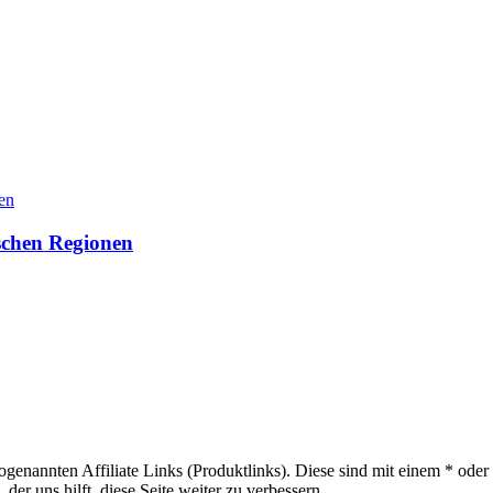
tschen Regionen
sogenannten Affiliate Links (Produktlinks). Diese sind mit einem * od
er uns hilft, diese Seite weiter zu verbessern.