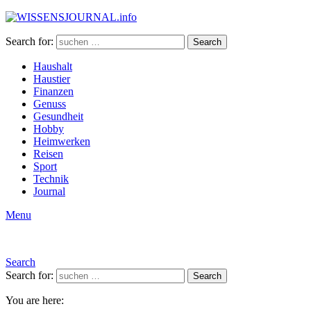
Search for:
Search
Haushalt
Haustier
Finanzen
Genuss
Gesundheit
Hobby
Heimwerken
Reisen
Sport
Technik
Journal
Menu
Search
Search for:
Search
You are here: