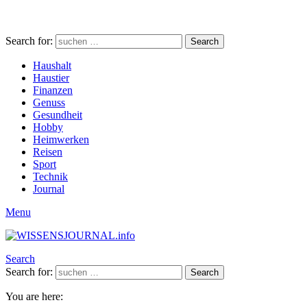
Search for:
Search
Haushalt
Haustier
Finanzen
Genuss
Gesundheit
Hobby
Heimwerken
Reisen
Sport
Technik
Journal
Menu
Search
Search for:
Search
You are here: