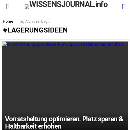
S
Menu
You are here:
Home
Tag Archives: Lagerungsideen
LAGERUNGSIDEEN
LATEST
STORIES
Vorratshaltung optimieren: Platz sparen &
Haltbarkeit erhöhen