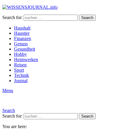
Search for:
Search
Haushalt
Haustier
Finanzen
Genuss
Gesundheit
Hobby
Heimwerken
Reisen
Sport
Technik
Journal
Menu
Search
Search for:
Search
You are here: