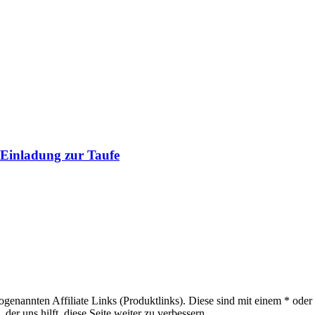
 Einladung zur Taufe
sogenannten Affiliate Links (Produktlinks). Diese sind mit einem * od
er uns hilft, diese Seite weiter zu verbessern.