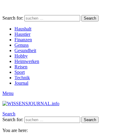
Search for:
Search
Haushalt
Haustier
Finanzen
Genuss
Gesundheit
Hobby
Heimwerken
Reisen
Sport
Technik
Journal
Menu
Search
Search for:
Search
You are here: