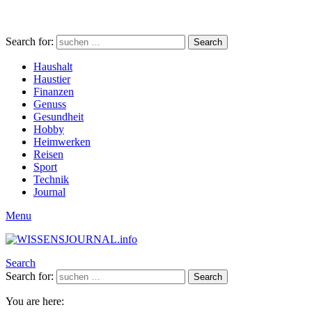
Search for:
Search
Haushalt
Haustier
Finanzen
Genuss
Gesundheit
Hobby
Heimwerken
Reisen
Sport
Technik
Journal
Menu
Search
Search for:
Search
You are here: