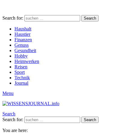
Search for:
Search
Haushalt
Haustier
Finanzen
Genuss
Gesundheit
Hobby
Heimwerken
Reisen
Sport
Technik
Journal
Menu
Search
Search for:
Search
You are here: