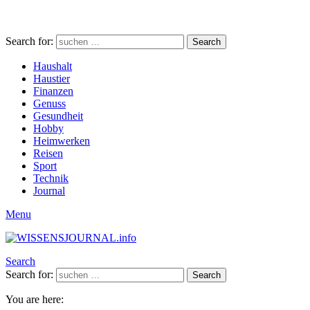
Search for:
Search
Haushalt
Haustier
Finanzen
Genuss
Gesundheit
Hobby
Heimwerken
Reisen
Sport
Technik
Journal
Menu
Search
Search for:
Search
You are here: