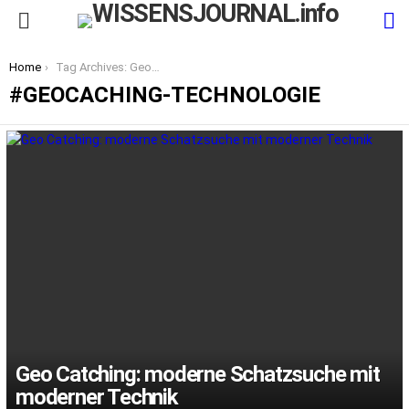
S
Menu
You are here:
Home
Tag Archives: Geocaching-Technologie
GEOCACHING-TECHNOLOGIE
LATEST
STORIES
Geo Catching: moderne Schatzsuche mit
moderner Technik