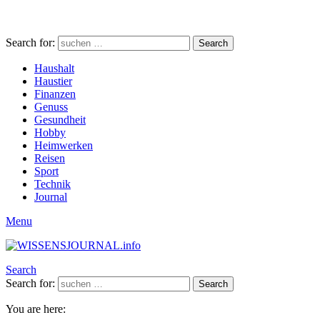
Search for:
Search
Haushalt
Haustier
Finanzen
Genuss
Gesundheit
Hobby
Heimwerken
Reisen
Sport
Technik
Journal
Menu
Search
Search for:
Search
You are here: