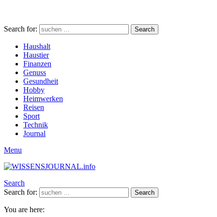
Search for:
Search
Haushalt
Haustier
Finanzen
Genuss
Gesundheit
Hobby
Heimwerken
Reisen
Sport
Technik
Journal
Menu
Search
Search for:
Search
You are here: