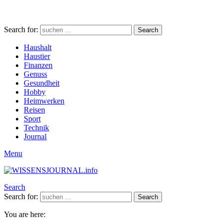
Search for:
Search
Haushalt
Haustier
Finanzen
Genuss
Gesundheit
Hobby
Heimwerken
Reisen
Sport
Technik
Journal
Menu
Search
Search for:
Search
You are here: