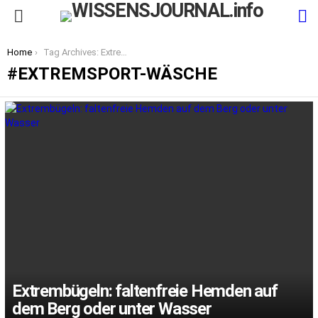
S
Menu
You are here:
Home
Tag Archives: Extremsport-Wäsche
EXTREMSPORT-WÄSCHE
LATEST
STORIES
Extrembügeln: faltenfreie Hemden auf
dem Berg oder unter Wasser