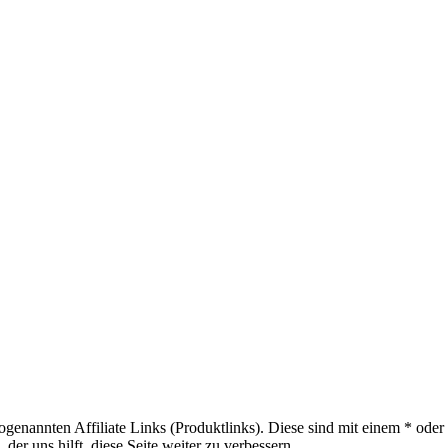
sogenannten Affiliate Links (Produktlinks). Diese sind mit einem * od
er uns hilft, diese Seite weiter zu verbessern.