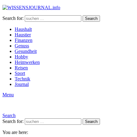
Search for:
Search
Haushalt
Haustier
Finanzen
Genuss
Gesundheit
Hobby
Heimwerken
Reisen
Sport
Technik
Journal
Menu
Search
Search for:
Search
You are here: