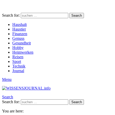
Search for:
Search
Haushalt
Haustier
Finanzen
Genuss
Gesundheit
Hobby
Heimwerken
Reisen
Sport
Technik
Journal
Menu
Search
Search for:
Search
You are here: