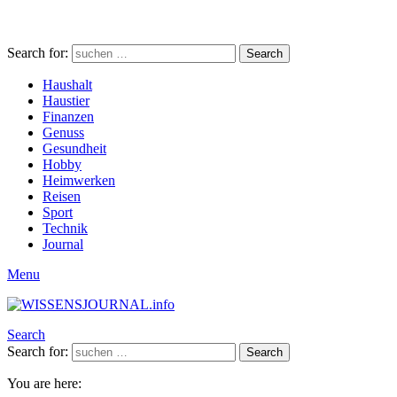
Search for:
Search
Haushalt
Haustier
Finanzen
Genuss
Gesundheit
Hobby
Heimwerken
Reisen
Sport
Technik
Journal
Menu
Search
Search for:
Search
You are here: