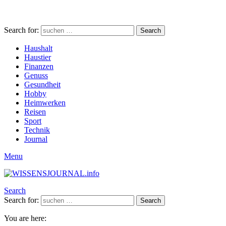
Search for:
Search
Haushalt
Haustier
Finanzen
Genuss
Gesundheit
Hobby
Heimwerken
Reisen
Sport
Technik
Journal
Menu
Search
Search for:
Search
You are here: