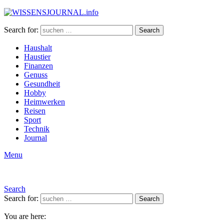
Search for:
Search
Haushalt
Haustier
Finanzen
Genuss
Gesundheit
Hobby
Heimwerken
Reisen
Sport
Technik
Journal
Menu
Search
Search for:
Search
You are here: