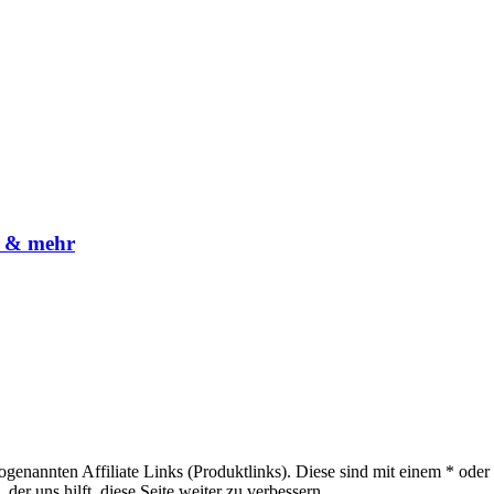
ew & mehr
sogenannten Affiliate Links (Produktlinks). Diese sind mit einem * od
er uns hilft, diese Seite weiter zu verbessern.