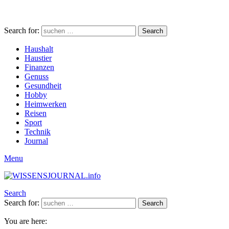
Search for:
Search
Haushalt
Haustier
Finanzen
Genuss
Gesundheit
Hobby
Heimwerken
Reisen
Sport
Technik
Journal
Menu
Search
Search for:
Search
You are here: