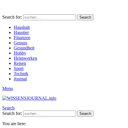
Search for:
Search
Haushalt
Haustier
Finanzen
Genuss
Gesundheit
Hobby
Heimwerken
Reisen
Sport
Technik
Journal
Menu
Search
Search for:
Search
You are here: