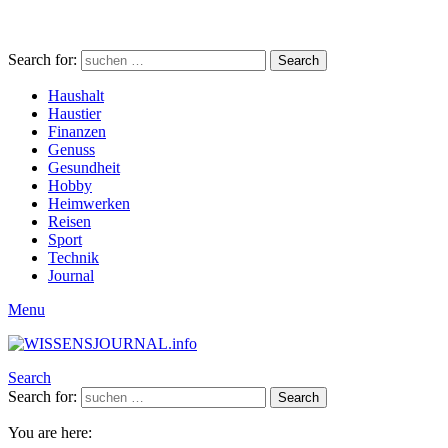
Search for:
Search
Haushalt
Haustier
Finanzen
Genuss
Gesundheit
Hobby
Heimwerken
Reisen
Sport
Technik
Journal
Menu
Search
Search for:
Search
You are here: